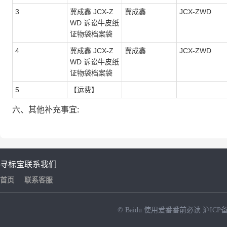
3
冀成鑫 JCX-Z
冀成鑫
JCX-ZWD
WD 诉讼牛皮纸
证物袋档案袋
4
冀成鑫 JCX-Z
冀成鑫
JCX-ZWD
WD 诉讼牛皮纸
证物袋档案袋
5
【运费】
六、其他补充事宜:
寻标宝
联系我们
首页
联系客服
© Baidu
使用爱番番前必读
沪ICP备