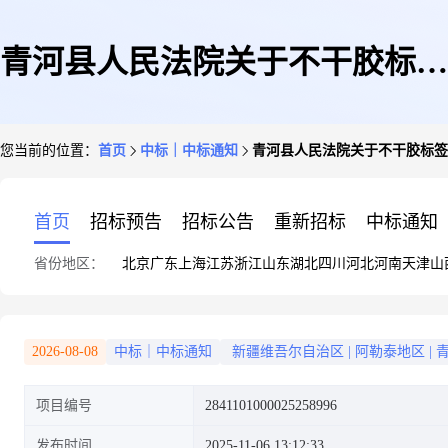
青河县人民法院关于不干胶标签
您当前的位置：
首页
中标｜中标通知
青河县人民法院关于不干胶标签
的网上超市采购项目成交公告
首页
招标预告
招标公告
重新招标
中标通知
省份地区：
北京
广东
上海
江苏
浙江
山东
湖北
四川
河北
河南
天津
山
2026-08-08
中标｜中标通知
新疆维吾尔自治区
|
阿勒泰地区
|
项目编号
2841101000025258996
发布时间
2025-11-06 13:12:33