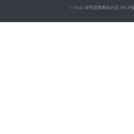
© Baidu
使用爱番番前必读
沪ICP备
NEW
HOT
暂时没有搜索结果…