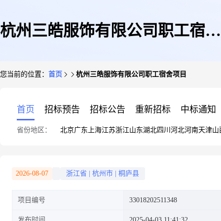
杭州三皓服饰有限公司职工宿舍
您当前的位置：
首页
杭州三皓服饰有限公司职工宿舍项目
项目
首页
招标预告
招标公告
重新招标
中标通知
省份地区：
北京
广东
上海
江苏
浙江
山东
湖北
四川
河北
河南
天津
山
2026-08-07
浙江省
|
杭州市
|
桐庐县
项目编号
33018202511348
发布时间
2025-04-03 11:41:32